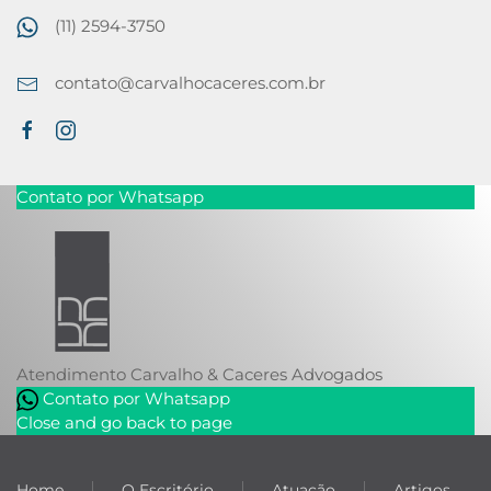
(11) 2594-3750
contato@carvalhocaceres.com.br
Contato por Whatsapp
Atendimento
Carvalho & Caceres Advogados
Contato por Whatsapp
Close and go back to page
Home
O Escritório
Atuação
Artigos